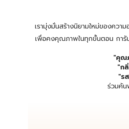
เรามุ่งมั่นสร้างนิยามใหม่ของค
เพื่อคงคุณภาพในทุกขั้นตอน การ
"คุณ
"กลิ
"รส
ร่วมค้น