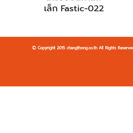
เล็ก Fastic-022
© Copyright 2015 changthong.co.th All Rights Reserve